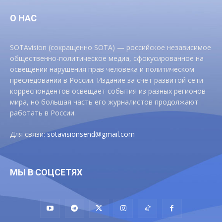
О НАС
SOTAvision (сокращенно SOTA) — российское независимое
общественно-политическое медиа, сфокусированное на
освещении нарушения прав человека и политическом
преследовании в России. Издание за счет развитой сети
корреспондентов освещает события из разных регионов
мира, но большая часть его журналистов продолжают
работать в России.
Для связи:
sotavisionsend@gmail.com
МЫ В СОЦСЕТЯХ