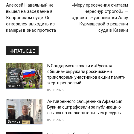
Алексей Навальный не
«Меру пресечения считаем
вышел на заседание в
чересчур строгой» —
Ковровском суде. Он
адвокат журналистки Алсу
отказался выходить из
Курмашевой о решении
камеры в знак протеста
суда в Казани
ЧИТАТЬ ЕЩЕ
В Сандармохе казаки и «Русская
община» окружали российскими
триколорами участников акции памяти
жертв репрессий
Важное
05.08.2026
Антивоенного священника Афанасия
Букина оштрафовали за публикацию
ссылок на «нежелательные» ресурсы
05.08.2026
Важное