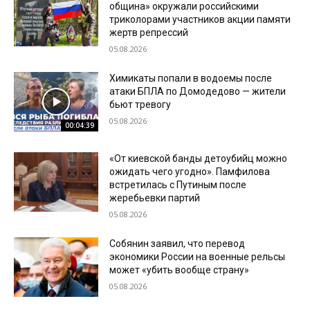
община» окружали российскими
триколорами участников акции памяти
жертв репрессий
05.08.2026
Химикаты попали в водоемы после
атаки БПЛА по Домодедово — жители
бьют тревогу
05.08.2026
00:04:39
«От киевской банды детоубийц можно
ожидать чего угодно». Памфилова
встретилась с Путиным после
жеребьевки партий
05.08.2026
Собянин заявил, что перевод
экономики России на военные рельсы
может «убить вообще страну»
05.08.2026