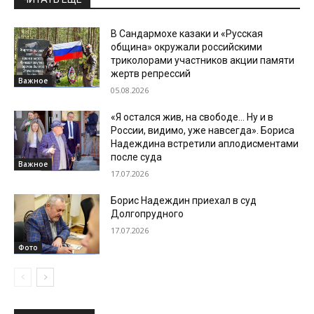
В Сандармохе казаки и «Русская
община» окружали российскими
триколорами участников акции памяти
жертв репрессий
Важное
05.08.2026
«Я остался жив, на свободе… Ну и в
России, видимо, уже навсегда». Бориса
Надеждина встретили аплодисментами
после суда
Важное
17.07.2026
Борис Надеждин приехал в суд
Долгопрудного
17.07.2026
Фото