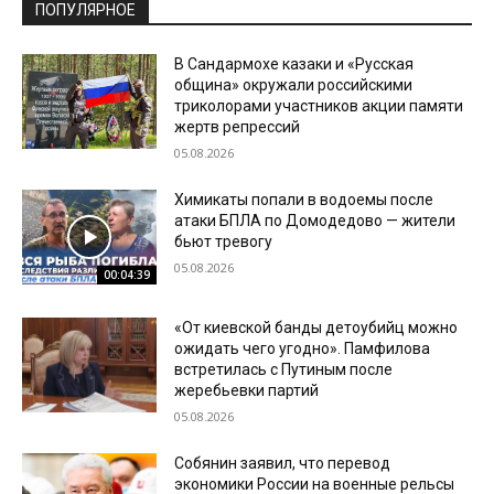
ПОПУЛЯРНОЕ
В Сандармохе казаки и «Русская
община» окружали российскими
триколорами участников акции памяти
жертв репрессий
05.08.2026
Химикаты попали в водоемы после
атаки БПЛА по Домодедово — жители
бьют тревогу
05.08.2026
00:04:39
«От киевской банды детоубийц можно
ожидать чего угодно». Памфилова
встретилась с Путиным после
жеребьевки партий
05.08.2026
Собянин заявил, что перевод
экономики России на военные рельсы