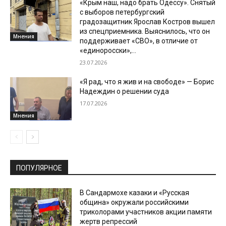
«Крым наш, надо брать Одессу». Снятый
с выборов петербургский
градозащитник Ярослав Костров вышел
из спецприемника. Выяснилось, что он
Мнения
поддерживает «СВО», в отличие от
«единоросски»,...
23.07.2026
«Я рад, что я жив и на свободе» — Борис
Надеждин о решении суда
17.07.2026
Мнения
ПОПУЛЯРНОЕ
В Сандармохе казаки и «Русская
община» окружали российскими
триколорами участников акции памяти
жертв репрессий