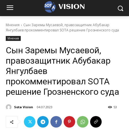
VISION
Мнения
Cын Заремы Мусаевой, правозащитник Абубакар
Янгулбаев прокомментировал SOTA решение Грозненского суда
Мнения
Cын Заремы Мусаевой,
правозащитник Абубакар
Янгулбаев
прокомментировал SOTA
решение Грозненского суда
Sota Vision
04.07.2023
53