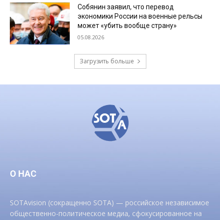
Собянин заявил, что перевод
экономики России на военные рельсы
может «убить вообще страну»
05.08.2026
Загрузить больше
О НАС
SOTAvision (сокращенно SOTA) — российское независимое
общественно-политическое медиа, сфокусированное на