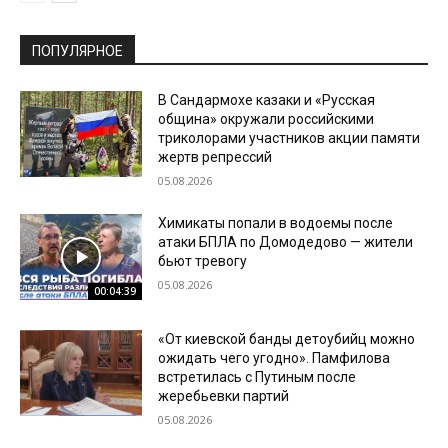
ПОПУЛЯРНОЕ
В Сандармохе казаки и «Русская
община» окружали российскими
триколорами участников акции памяти
жертв репрессий
05.08.2026
Химикаты попали в водоемы после
атаки БПЛА по Домодедово — жители
бьют тревогу
05.08.2026
00:04:39
«От киевской банды детоубийц можно
ожидать чего угодно». Памфилова
встретилась с Путиным после
жеребьевки партий
05.08.2026