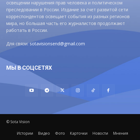
освещении нарушения прав человека и политическом
преследовании в России. Издание за счет развитой сети
корреспондентов освещает события из разных регионов
мира, но большая часть его журналистов продолжают
работать в России.
Для связи:
sotavisionsend@gmail.com
МЫ В СОЦСЕТЯХ
© Sota Vision
Истории
Видео
Фото
Карточки
Новости
Мнения