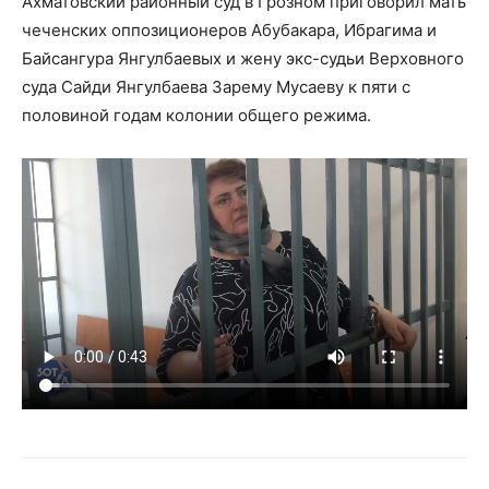
Ахматовский районный суд в Грозном приговорил мать
чеченских оппозиционеров Абубакара, Ибрагима и
Байсангура Янгулбаевых и жену экс-судьи Верховного
суда Сайди Янгулбаева Зарему Мусаеву к пяти с
половиной годам колонии общего режима.