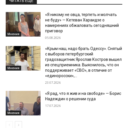
ЧИТАТЬ ЕЩЕ
«Я никому не овца, терпеть и молчать
не буду» — Кетеван Хараидзе о
намерениях обжаловать сегодняшний
приговор
Мнения
05.08.2026
«Крым наш, надо брать Одессу». Снятый
с выборов петербургский
градозащитник Ярослав Костров вышел
из спецприемника. Выяснилось, что он
Мнения
поддерживает «СВО», в отличие от
«единоросски»,...
23.07.2026
«Я рад, что я жив и на свободе» — Борис
Надеждин о решении суда
17.07.2026
Мнения