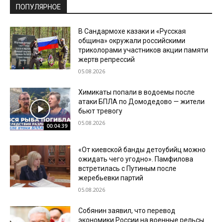
ПОПУЛЯРНОЕ
В Сандармохе казаки и «Русская
община» окружали российскими
триколорами участников акции памяти
жертв репрессий
05.08.2026
Химикаты попали в водоемы после
атаки БПЛА по Домодедово — жители
бьют тревогу
05.08.2026
00:04:39
«От киевской банды детоубийц можно
ожидать чего угодно». Памфилова
встретилась с Путиным после
жеребьевки партий
05.08.2026
Собянин заявил, что перевод
экономики России на военные рельсы