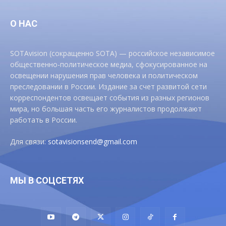
О НАС
SOTAvision (сокращенно SOTA) — российское независимое
общественно-политическое медиа, сфокусированное на
освещении нарушения прав человека и политическом
преследовании в России. Издание за счет развитой сети
корреспондентов освещает события из разных регионов
мира, но большая часть его журналистов продолжают
работать в России.
Для связи:
sotavisionsend@gmail.com
МЫ В СОЦСЕТЯХ