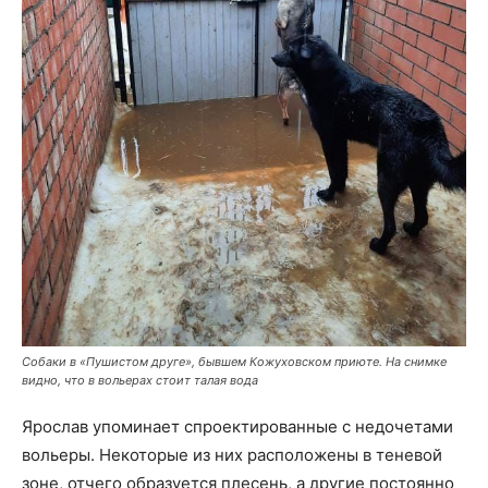
Собаки в «Пушистом друге», бывшем Кожуховском приюте. На снимке
видно, что в вольерах стоит талая вода
Ярослав упоминает спроектированные с недочетами
вольеры. Некоторые из них расположены в теневой
зоне, отчего образуется плесень, а другие постоянно